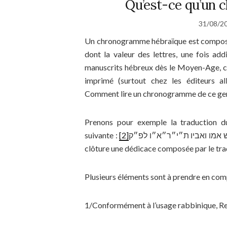
Qu’est-ce qu’un
31/08/2
Un chronogramme hébraïque est composé 
dont la valeur des lettres, une fois add
manuscrits hébreux dès le Moyen-Age, co
imprimé (surtout chez les éditeurs a
Comment lire un chronogramme de ce ge
Prenons pour exemple la traduction d
suivante :
[2]
נת ׃ איש אמו ואביו ת״י״ר״א״ו לפ״ק
clôture une dédicace composée par le tra
Plusieurs éléments sont à prendre en comp
1/Conformément à l’usage rabbinique, Rec