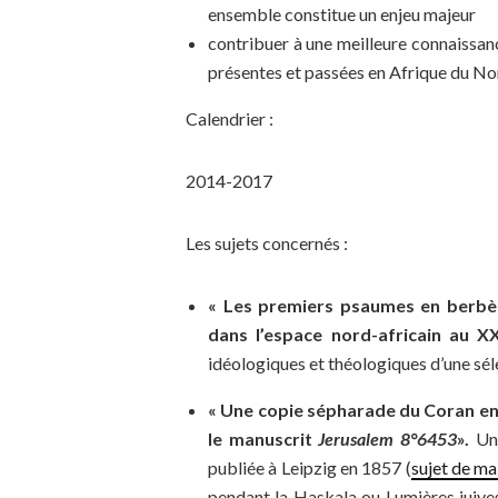
ensemble constitue un enjeu majeur
contribuer à une meilleure connaissanc
présentes et passées en Afrique du No
Calendrier :
2014-2017
Les sujets concernés :
« Les premiers psaumes en berbère
dans l’espace nord-africain au XX
idéologiques et théologiques d’une sél
« Une copie sépharade du Coran en
le manuscrit
Jerusalem 8°6453
».
Une
publiée à Leipzig en 1857 (
sujet de ma
pendant la Haskala ou Lumières juive