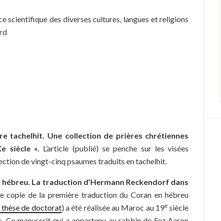
e scientifique des diverses cultures, langues et religions
rd
 tachelhit. Une collection de prières chrétiennes
e siècle ».
L’article (publié) se penche sur les visées
ection de vingt-cinq psaumes traduits en tachelhit.
 hébreu. La
traduction d’Hermann Reckendorf dans
 copie de la première traduction du Coran en hébreu
e
 thèse de doctorat
) a été réalisée au Maroc au 19
siècle
s. Ce manuscrit qui a appartenu au rabbin de Fez Aaron