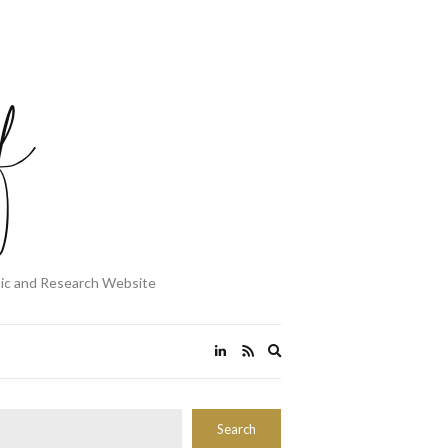
mic and Research Website
Expand
search
form
Rechercher
Search