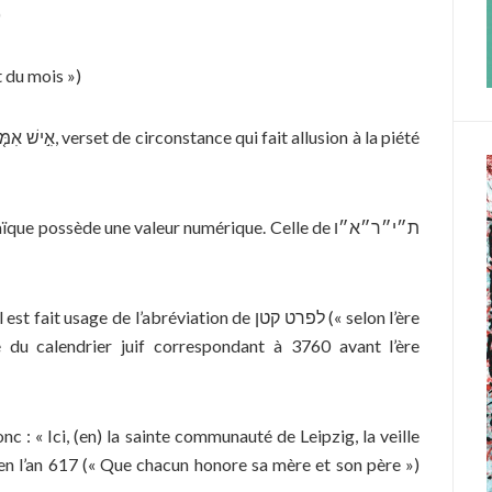
)
 du début du mois »)
 possède une valeur numérique. Celle de ת״י״ר״א״ו
sage de l’abréviation de לפרט קטן (« selon l’ère
 du calendrier juif correspondant à 3760 avant l’ère
 : « Ici, (en) la sainte communauté de Leipzig, la veille
en l’an 617 (« Que chacun honore sa mère et son père »)