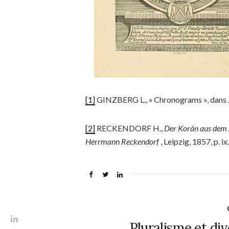
[
1]
GINZBERG L., « Chronograms », dans
[2]
RECKENDORF H.,
Der Korân aus dem A
Herrmann Reckendorf
, Leipzig, 1857, p. ix.
Pluralisme et div