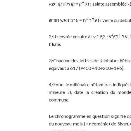
ק״ק = קהילה קדישא (« sainte assemblée »
ע״ר״ח = ערב ראש חודש (« veille
2/Il renvoie ensuite à Lv 19,3, אִ֣ישׁ אִמֹּ֤ו וְאָבִיו֙ תִּירָ֔אוּ, verset de circonstance qui fait allusion à la piété
filiale.
3/Chacune des lettres de l’alphabet hébraïque
équivaut à 617 (=400 +10+200+1+6).
4/Enfin, le millénaire n’étant pas indiqué, il est fait u
mineure »), date la création du monde
commune.
Le chronogramme en question signifie donc
du nouveau mois (= néoménie) de Sivan, 