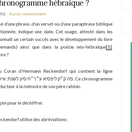
 chronogramme hébraïque ?
016
Aucun commentaire
d’une phrase, d’un verset ou d’une paraphrase biblique
itionnée, indique une date. Cet usage, attesté dans les
nnaît un certain succès avec le développement du livre
llemands) ainsi que dans la poésie néo-hébraïque
[1]
.
nre ?
u Coran d’Hermann Reckendorf qui contient la ligne
פה ק״ק ליפסיא ע״ר״ח סיון לש. Ce chronogramme
ducteur à la mémoire de son père rabbin.
te pour le déchiffrer.
kendorf utilise des abréviations: