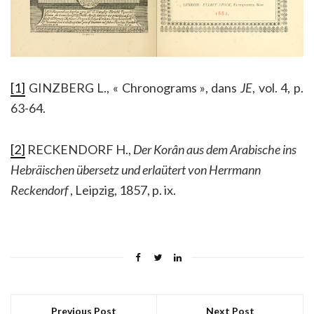
[
1]
GINZBERG L., « Chronograms », dans
JE
, vol. 4, p.
63-64.
[2]
RECKENDORF H.,
Der Korân aus dem Arabische ins
Hebräischen übersetz und erlaütert von Herrmann
Reckendorf
, Leipzig, 1857, p. ix.
Previous Post
Next Post