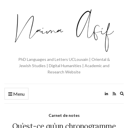
PhD Languages and Letters UCLouvain | Oriental &
Jewish Studies | Digital Humanities | Academic and
Research Website
Ex
Menu
se
fo
Carnet de notes
Qu’est-ce qu’un chronogramme