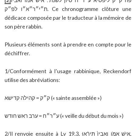
[2]
פה ק״ק ליפסיא ע״ר״ח סיון לשנת ׃ איש אמו ואביו
ת״י״ר״א״ו לפ״ק. Ce chronogramme clôture une
dédicace composée par le traducteur à la mémoire de
son père rabbin.
Plusieurs éléments sont à prendre en compte pour le
déchiffrer.
1/Conformément à l’usage rabbinique, Reckendorf
utilise des abréviations:
ק״ק = קהילה קדישא (« sainte assemblée »)
ע״ר״ח = ערב ראש חודש (« veille du début du mois »)
2/Il renvoie ensuite à Lv 19,3, אִ֣ישׁ אִמֹּ֤ו וְאָבִיו֙ תִּירָ֔אוּ,