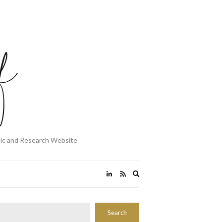
mic and Research Website
Expand
search
form
Rechercher
Search