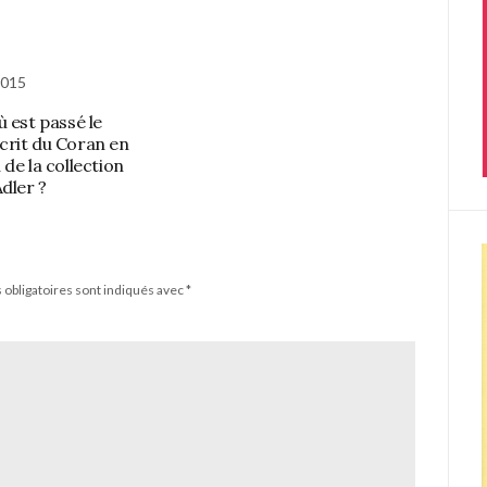
2015
ù est passé le
rit du Coran en
de la collection
Adler ?
obligatoires sont indiqués avec
*