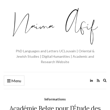
PhD Languages and Letters UCLouvain | Oriental &
Jewish Studies | Digital Humanities | Academic and
Research Website
Ex
Menu
se
fo
Informations
Académie Belge pour l’Étude des