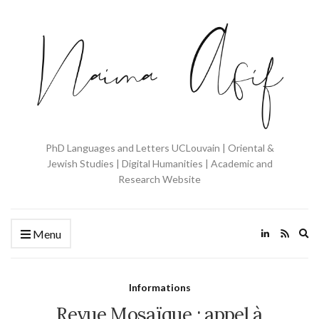
PhD Languages and Letters UCLouvain | Oriental &
Jewish Studies | Digital Humanities | Academic and
Research Website
Ex
Menu
se
fo
Informations
Revue Mosaïque : appel à