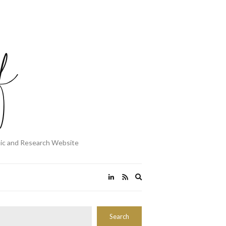
mic and Research Website
Expand
search
form
Rechercher
Search