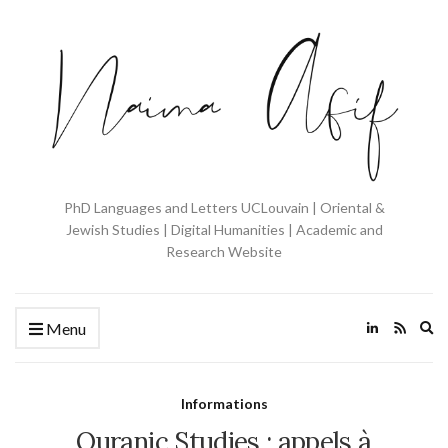
PhD Languages and Letters UCLouvain | Oriental &
Jewish Studies | Digital Humanities | Academic and
Research Website
Ex
Menu
se
fo
Informations
Quranic Studies : appels à