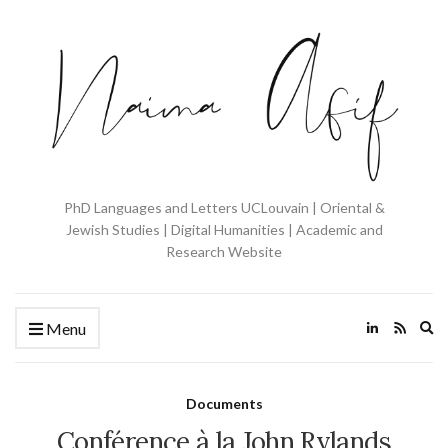
PhD Languages and Letters UCLouvain | Oriental &
Jewish Studies | Digital Humanities | Academic and
Research Website
Ex
Menu
se
fo
Documents
Conférence à la John Rylands