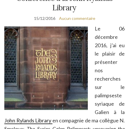
Library
15/12/2016
Aucun commentaire
Le 06
décembre
2016, j’ai eu
le plaisir de
présenter
nos
recherches
sur le
palimpseste
syriaque de
Galien à la
John Rylands Library
en compagnie de ma collègue N.
Smelova:
The Syriac Galen Palimpsest: uncovering the