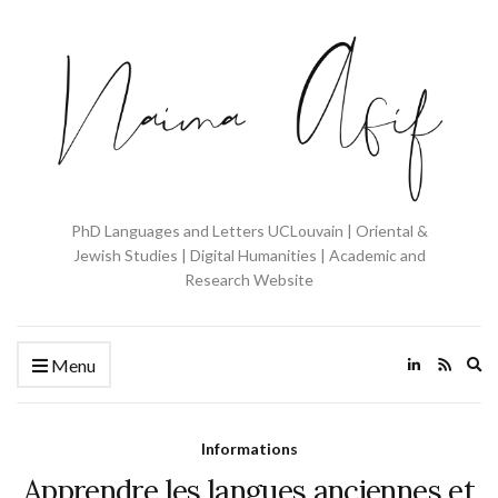
PhD Languages and Letters UCLouvain | Oriental &
Jewish Studies | Digital Humanities | Academic and
Research Website
Ex
Menu
se
fo
Informations
Apprendre les langues anciennes et