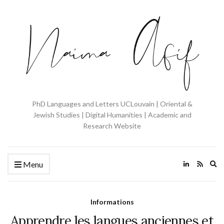
PhD Languages and Letters UCLouvain | Oriental &
Jewish Studies | Digital Humanities | Academic and
Research Website
Ex
Menu
se
fo
Informations
Apprendre les langues anciennes et