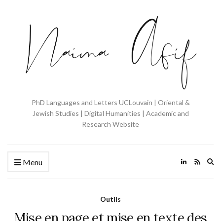
PhD Languages and Letters UCLouvain | Oriental &
Jewish Studies | Digital Humanities | Academic and
Research Website
Ex
Menu
se
fo
Outils
Mise en page et mise en texte des